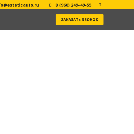
fo@esteticauto.ru
8 (960) 249-49-55
ЗАКАЗАТЬ ЗВОНОК